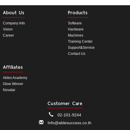
About Us
Products
Company Info
Software
Vision
Hardware
Career
Machines
Training Center
Support&Service
Contact Us
Affiliates
Ables Academy
Glow Winner
Novatar
Customer Care
02-101-9244
Info@ablesuccess.co.th