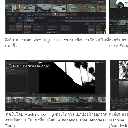
ฟังก์ชันการแยก Shot ในรูปแบบ Groups เพื่อการเลือกแก้ไขที่
ฟังก์ชันก
รวดเร็ว
การเปรียบเ
เทคโนโลยี Machine leaning ช่วยในการแยกท้องฟ้าออกจาก
ฟังก์ชันกา
ภาพเพื่อการปรับแต่งที่ละเอียด (Autodesk Flame, Autodesk
Machine Le
Flare)
(Autodesk