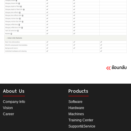
ย้อนกลับ
About Us
Products
Company Info
Software
Vision
Hardware
Career
Machines
Training Center
Support&Service