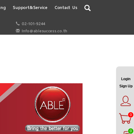
ing
Support&Service
Contact Us
02-101-9244
Info@ablesuccess.co.th
Login
Sign Up
0
0