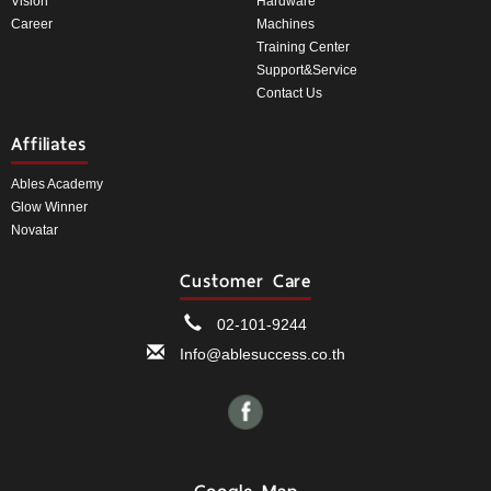
Vision
Hardware
Career
Machines
Training Center
Support&Service
Contact Us
Affiliates
Ables Academy
Glow Winner
Novatar
Customer Care
02-101-9244
Info@ablesuccess.co.th